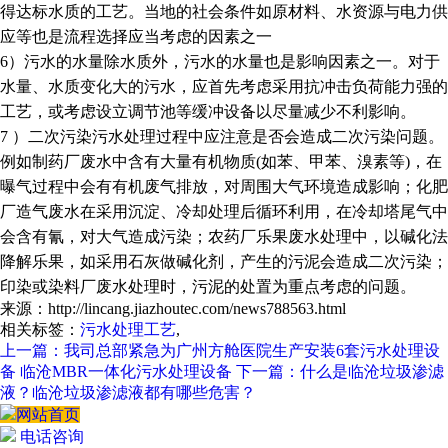
得达标水质的工艺。当地的社会条件如原材料、水资源与电力供
应等也是流程选择应当考虑的因素之一
6）污水的水量除水质外，污水的水量也是影响因素之一。对于
水量、水质变化大的污水，应首先考虑采用抗冲击负荷能力强的
工艺，或考虑设立调节池等缓冲设备以尽量减少不利影响。
7 ）二次污染污水处理过程中应注意是否会造成二次污染问题。
例如制药厂废水中含有大量有机物质(如苯、甲苯、溴素等)，在
曝气过程中会有有机废气排放，对周围大气环境造成影响；化肥
厂造气废水在采用沉淀、冷却处理后循环利用，在冷却塔尾气中
会含有氰，对大气造成污染；农药厂乐果废水处理中，以碱化法
降解乐果，如采用石灰做碱化剂，产生的污泥会造成二次污染；
印染或染料厂废水处理时，污泥的处置为重点考虑的问题。
来源：http://lincang.jiazhoutec.com/news788563.html
相关标签：
污水处理工艺
,
上一篇：我司总部紧急为广州方舱医院生产安装6套污水处理设
备 临沧MBR一体化污水处理设备
下一篇：什么是临沧垃圾渗滤
液？临沧垃圾渗滤液都有哪些危害？
网站首页
电话咨询