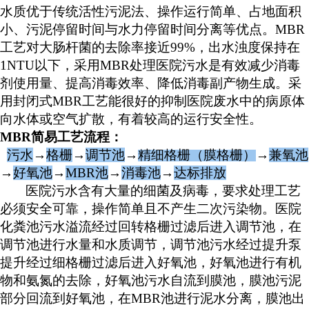
水质优于传统活性污泥法、操作运行简单、占地面积
小、污泥停留时间与水力停留时间分离等优点。MBR
工艺对大肠杆菌的去除率接近99%，出水浊度保持在
1NTU以下，采用MBR处理医院污水是有效减少消毒
剂使用量、提高消毒效率、降低消毒副产物生成。采
用封闭式MBR工艺能很好的抑制医院废水中的病原体
向水体或空气扩散，有着较高的运行安全性。
MBR
简易
工艺流程：
污水
→
格栅
→
调节池
→
精细
格栅
（
膜格栅
）
→
兼氧池
→
好氧池
→
MBR池
→
消毒池
→
达标排放
医院污水含有大量的细菌及病毒，要求处理工艺
必须安全可靠，操作简单且不产生二次污染物。医院
化粪池污水溢流经过回转格栅过滤后进入调节池，在
调节池进行水量和水质调节，调节池污水经过提升泵
提升经过细格栅过滤后进入好氧池，好氧池进行有机
物和氨氮的去除，好氧池污水自流到膜池，膜池污泥
部分回流到好氧池，在
MBR池进行泥水分离，膜池出