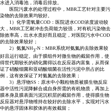
水进入消毒池，消毒后排放。
医院污废水的处理过程中，
MBR工艺针对主要污
染物的去除效果均较好。
1）化学需氧量COD：医院进水COD浓度波动较
大，MBR工艺耐冲击负荷能力较强，对有机污染物去
除效率高，出水水质好而且稳定，对医院污水中COD
的去除效果较好；
2）氨氮NH
-N：MBR系统对氨氮的去除效果较
3
好且运行稳定。由于膜组件对微生物的截留作用，使
得世代期较长的硝化菌得以在反应器内富集，从而保
证了硝酸细菌和亚硝酸细菌在活性污泥中所占的比
例，这有效保证了对氨氮的去除效果；
3）悬浮物SS：原水中小颗粒物质被膜生物反应
器中活性污泥降解合成自身所需的有机物质，再加上
膜本身及膜表面污泥沉积层的截留作用，使得膜生物
反应器对悬浮物维持在较好的去除水平，实现对污水
中的悬浮固体和胶体的有效截留；